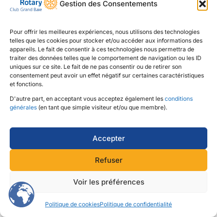
Gestion des Consentements
Pour offrir les meilleures expériences, nous utilisons des technologies
telles que les cookies pour stocker et/ou accéder aux informations des
appareils. Le fait de consentir à ces technologies nous permettra de
traiter des données telles que le comportement de navigation ou les ID
BIENVENUE SUR LE FORUM DU GROUPE PAROLES DE
uniques sur ce site. Le fait de ne pas consentir ou de retirer son
consentement peut avoir un effet négatif sur certaines caractéristiques
ROTARIEN(NE)S
et fonctions.
D'autre part, en acceptant vous acceptez également les
conditions
générales
(en tant que simple visiteur et/ou que membre).
Vous devez être connecté.e pour répondre à ce sujet.
Accepter
Refuser
Copyright © 2026
Rotary Club de Grand Baie
Voir les préférences
Politique de cookies
Politique de confidentialité