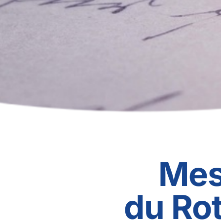
Mes
du Rot