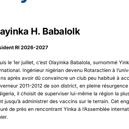
ayinka H. Babalolk
sident RI 2026-2027
is le 1er juillet, c’est Olayinka Babalola, surnommé Yink
rnational. Ingénieur nigérian devenu Rotaractien à l’univer
ns après avoir dû convaincre un club peu habitué à acc
erneur 2011-2012 de son district, en pleine résurgence 
igeria, il choisit de superviser lui-même la région la 
nt jusqu’à administrer des vaccins sur le terrain. Cet e
ré de près en rencontrant Yinka à l’Assemblée internat
ier.