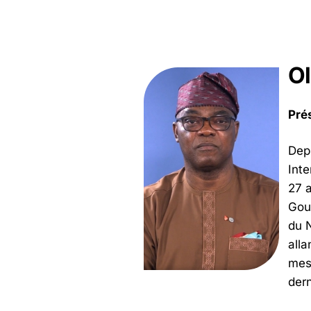
Ol
Pré
Depu
Inte
27 a
Gouv
du N
alla
mesu
dern