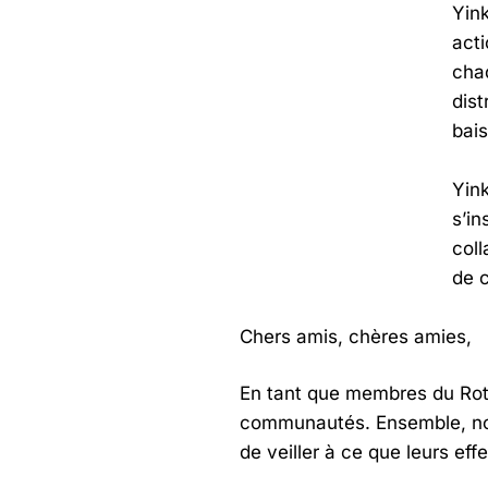
Yink
acti
chaq
dist
bais
Yink
s’in
coll
de c
Chers amis, chères amies,
En tant que membres du Rot
communautés. Ensemble, nou
de veiller à ce que leurs eff