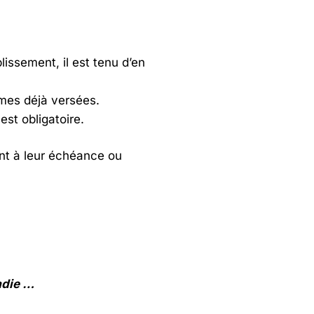
ssement, il est tenu d’en
mmes déjà versées.
st obligatoire.
ent à leur échéance ou
adie …