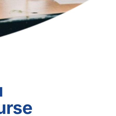
u
urse