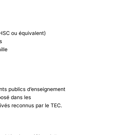
 HSC ou équivalent)
s
ille
ents publics d’enseignement
posé dans les
rivés reconnus par le TEC.