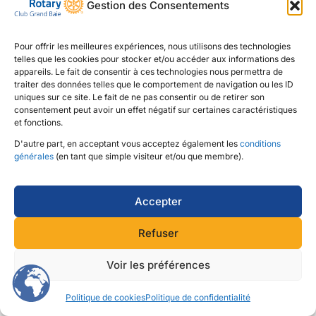
Gestion des Consentements
Pour offrir les meilleures expériences, nous utilisons des technologies
telles que les cookies pour stocker et/ou accéder aux informations des
appareils. Le fait de consentir à ces technologies nous permettra de
traiter des données telles que le comportement de navigation ou les ID
BIENVENUE SUR LE FORUM DU COMITE JEUNES
uniques sur ce site. Le fait de ne pas consentir ou de retirer son
consentement peut avoir un effet négatif sur certaines caractéristiques
GENERATIONS
et fonctions.
D'autre part, en acceptant vous acceptez également les
conditions
générales
(en tant que simple visiteur et/ou que membre).
Vous devez être connecté.e pour répondre à ce sujet.
Accepter
Refuser
Copyright © 2026
Rotary Club de Grand Baie
Voir les préférences
Politique de cookies
Politique de confidentialité