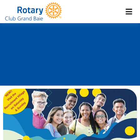
Club de Grand Baie
Rotary
Salon International
des Universités et des
Carrières de L’Ile
Maurice 09-11 Février