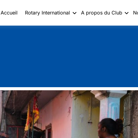
Accueil
Rotary International
A propos du Club
N
on de la Campagne de stéril
egistrement des chiens et