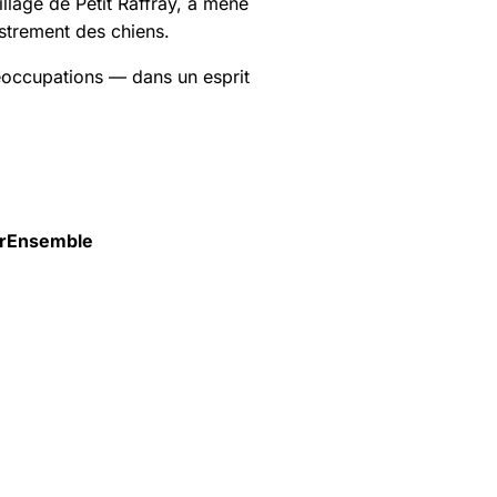
llage de Petit Raffray, a mené
istrement des chiens.
préoccupations — dans un esprit
irEnsemble