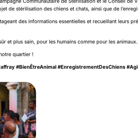
ampagne Communautaire de Stérilisation et le Conseil de Vi
 de stérilisation des chiens et chats, ainsi que de l’enreg
tageant des informations essentielles et recueillant leurs 
r et plus sain, pour les humains comme pour les animaux.
otre quartier !
Raffray #BienÊtreAnimal #EnregistrementDesChiens #Ag