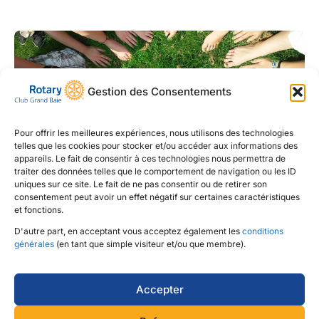
Gestion des Consentements
Pour offrir les meilleures expériences, nous utilisons des technologies
telles que les cookies pour stocker et/ou accéder aux informations des
appareils. Le fait de consentir à ces technologies nous permettra de
traiter des données telles que le comportement de navigation ou les ID
Mokshda PERTAUB
uniques sur ce site. Le fait de ne pas consentir ou de retirer son
consentement peut avoir un effet négatif sur certaines caractéristiques
Rotarien(ne)
et fonctions.
D'autre part, en acceptant vous acceptez également les
conditions
générales
(en tant que simple visiteur et/ou que membre).
Affichage 28 - 34 sur 34 membres actifs
←
1
…
3
4
Accepter