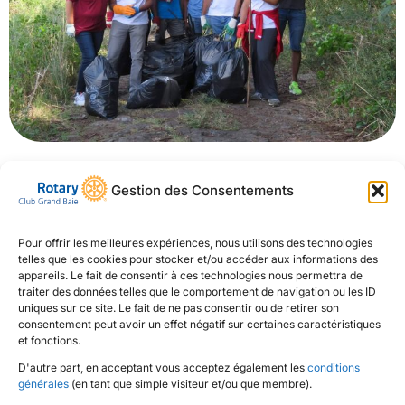
Le Rotary Club de Grand Baie, en collaboration avec
Gestion des Consentements
Endemika, a participé à la Journée mondiale de
nettoyage 2019 le 21 septembre.
Pour offrir les meilleures expériences, nous utilisons des technologies
telles que les cookies pour stocker et/ou accéder aux informations des
La famille Rotary, les Rotaractiens du Rotaract Club de
appareils. Le fait de consentir à ces technologies nous permettra de
Grand Baie, du Rotaract Club de Petit Raffray et les
traiter des données telles que le comportement de navigation ou les ID
uniques sur ce site. Le fait de ne pas consentir ou de retirer son
Interactiens de l’école internationale Northfields se sont
consentement peut avoir un effet négatif sur certaines caractéristiques
mobilisés pour une île Maurice plus propre.
et fonctions.
D'autre part, en acceptant vous acceptez également les
conditions
générales
(en tant que simple visiteur et/ou que membre).