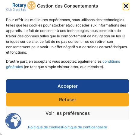
Gestion des Consentements
Pour offrir les meilleures expériences, nous utilisons des technologies
telles que les cookies pour stocker et/ou accéder aux informations des
appareils. Le fait de consentir à ces technologies nous permettra de
traiter des données telles que le comportement de navigation ou les ID
uniques sur ce site. Le fait de ne pas consentir ou de retirer son
consentement peut avoir un effet négatif sur certaines caractéristiques
et fonctions.
24 octobre 2025 @ 18h30 – 19h30 – Groupe :
D'autre part, en acceptant vous acceptez également les
conditions
Rotary Club de Grand Baie. Il s’agit d’une des
générales
(en tant que simple visiteur et/ou que membre).
réunions du Board (Mensuelle) qui se déroule le
vendredi suivant les Comités. Host : Sheneel
Accepter
Agenda à confirmer
Refuser
Copyright © 2026
Voir les préférences
Rotary Club de Grand Baie
Politique de cookies
Politique de confidentialité